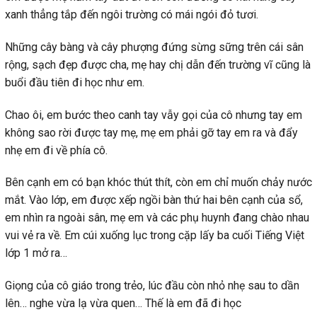
xanh thẳng tắp đến ngôi trường có mái ngói đỏ tươi.
Những cây bàng và cây phượng đứng sừng sững trên cái sân
rộng, sạch đẹp được cha, mẹ hay chị dẫn đến trường vĩ cũng là
buổi đầu tiên đi học như em.
Chao ôi, em bước theo canh tay vẫy gọi của cô nhưng tay em
không sao rời được tay mẹ, mẹ em phải gỡ tay em ra và đẩy
nhẹ em đi về phía cô.
Bên cạnh em có bạn khóc thút thít, còn em chỉ muốn chảy nước
mắt. Vào lớp, em được xếp ngồi bàn thứ hai bên cạnh của sổ,
em nhìn ra ngoài sân, mẹ em và các phụ huynh đang chào nhau
vui vẻ ra về. Em cúi xuống lục trong cặp lấy ba cuối Tiếng Việt
lớp 1 mở ra…
Giọng của cô giáo trong trẻo, lúc đầu còn nhỏ nhẹ sau to dần
lên… nghe vừa lạ vừa quen… Thế là em đã đi học