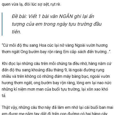
quen vừa lạ, đôi lúc sợ sệt, rụt rè.
Đề bài: Viết 1 bài văn NGẮN ghi lại ấn
tượng của em trong ngày tựu trường đầu
tiên.
“Cứ mỗi độ thu sang Hoa cúc lại nở vàng Ngoài vườn hương
thơm ngát Ong bướm bay rộn ràng Em cắp sách đến trường…”.
Khi đọc lại những câu trên mỗi chúng ta đều nhớ, hàng năm cứ
đến độ thu sang khoảng đầu tháng 9, lá ngoài đường rụng
nhiều và trên không có những đám mây bàng bạc, ngoài vườn
hương thơm ngát, ong bướm bay rộn ràng, lòng em lại nao nức
những kỉ niệm mơn man của buổi tựu trường, lại xôn xao khó
tả.
Thật vậy, những câu thơ này đã làm em nhớ lại cái buổi ban mai
em được mẹ nắm tay dắt đi trên con đường có hai hàng cây