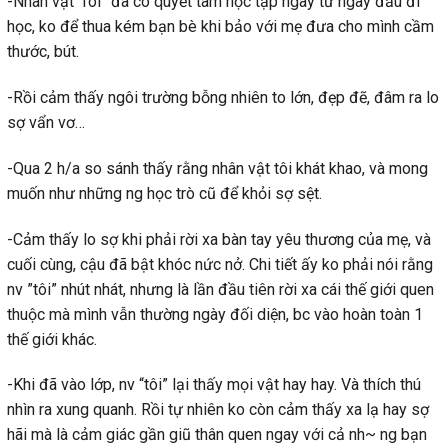
-Nhân vật”Tôi” đã có quyết tâm học tập ngay từ ngày đầu đi
học, ko để thua kém bạn bè khi bảo với mẹ đưa cho mình cầm
thước, bút.
-Rồi cảm thấy ngôi trường bỗng nhiên to lớn, đẹp đẽ, đâm ra lo
sợ vẩn vơ…
-Qua 2 h/a so sánh thấy rằng nhân vật tôi khát khao, và mong
muốn như những ng học trò cũ để khỏi sợ sệt.
-Cảm thấy lo sợ khi phải rời xa bàn tay yêu thương của mẹ, và
cuối cùng, cậu đã bật khóc nức nở. Chi tiết ấy ko phải nói rằng
nv ”tôi” nhút nhát, nhưng là lần đầu tiên rời xa cái thế giới quen
thuộc mà mình vẫn thường ngày đối diện, bc vào hoàn toàn 1
thế giới khác.
-Khi đã vào lớp, nv “tôi” lại thấy mọi vật hay hay. Và thích thú
nhìn ra xung quanh. Rồi tự nhiên ko còn cảm thấy xa lạ hay sợ
hãi mà là cảm giác gần giũ thân quen ngay với cả nh~ ng bạn