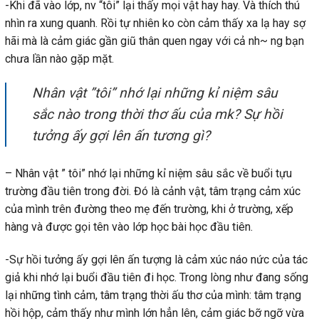
-Khi đã vào lớp, nv “tôi” lại thấy mọi vật hay hay. Và thích thú
nhìn ra xung quanh. Rồi tự nhiên ko còn cảm thấy xa lạ hay sợ
hãi mà là cảm giác gần giũ thân quen ngay với cả nh~ ng bạn
chưa lần nào gặp mặt.
Nhân vật ”tôi” nhớ lại những kỉ niệm sâu
sắc nào trong thời thơ ấu của mk? Sự hồi
tưởng ấy gợi lên ấn tương gì?
– Nhân vật ” tôi” nhớ lại những kỉ niệm sâu sắc về buổi tựu
trường đầu tiên trong đời. Đó là cảnh vật, tâm trạng cảm xúc
của mình trên đường theo mẹ đến trường, khi ở trường, xếp
hàng và được gọi tên vào lớp học bài học đầu tiên.
-Sự hồi tưởng ấy gợi lên ấn tượng là cảm xúc náo nức của tác
giả khi nhớ lại buổi đầu tiên đi học. Trong lòng như đang sống
lại những tình cảm, tâm trạng thời ấu thơ của mình: tâm trạng
hồi hộp, cảm thấy như mình lớn hẳn lên, cảm giác bỡ ngỡ vừa