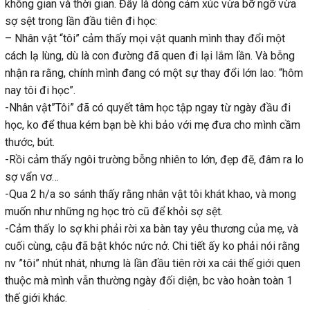
không gian và thời gian. Đây là dòng cảm xúc vừa bỡ ngỡ vừa
sợ sệt trong lần đầu tiên đi học:
– Nhân vật “tôi” cảm thấy mọi vật quanh mình thay đổi một
cách lạ lùng, dù là con đường đã quen đi lại lắm lần. Và bỗng
nhận ra rằng, chính mình đang có một sự thay đổi lớn lao: “hôm
nay tôi đi học”.
-Nhân vật”Tôi” đã có quyết tâm học tập ngay từ ngày đầu đi
học, ko để thua kém bạn bè khi bảo với mẹ đưa cho mình cầm
thước, bút.
-Rồi cảm thấy ngôi trường bỗng nhiên to lớn, đẹp đẽ, đâm ra lo
sợ vẩn vơ…
-Qua 2 h/a so sánh thấy rằng nhân vật tôi khát khao, và mong
muốn như những ng học trò cũ để khỏi sợ sệt.
-Cảm thấy lo sợ khi phải rời xa bàn tay yêu thương của mẹ, và
cuối cùng, cậu đã bật khóc nức nở. Chi tiết ấy ko phải nói rằng
nv ”tôi” nhút nhát, nhưng là lần đầu tiên rời xa cái thế giới quen
thuộc mà mình vẫn thường ngày đối diện, bc vào hoàn toàn 1
thế giới khác.