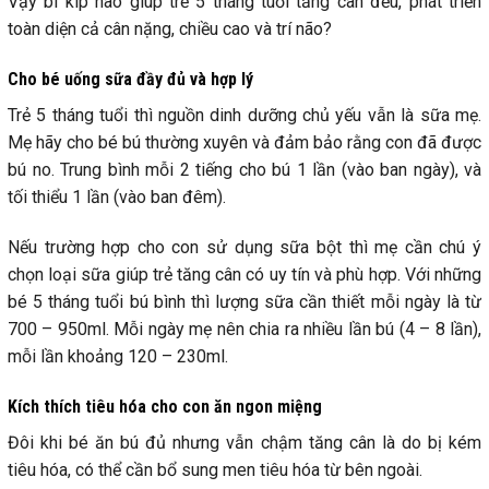
Vậy bí kíp nào giúp trẻ 5 tháng tuổi tăng cân đều, phát triển
toàn diện cả cân nặng, chiều cao và trí não?
Cho bé uống sữa đầy đủ và hợp lý
Trẻ 5 tháng tuổi thì nguồn dinh dưỡng chủ yếu vẫn là sữa mẹ.
Mẹ hãy cho bé bú thường xuyên và đảm bảo rằng con đã được
bú no. Trung bình mỗi 2 tiếng cho bú 1 lần (vào ban ngày), và
tối thiểu 1 lần (vào ban đêm).
Nếu trường hợp cho con sử dụng sữa bột thì mẹ cần chú ý
chọn loại sữa giúp trẻ tăng cân có uy tín và phù hợp. Với những
bé 5 tháng tuổi bú bình thì lượng sữa cần thiết mỗi ngày là từ
700 – 950ml. Mỗi ngày mẹ nên chia ra nhiều lần bú (4 – 8 lần),
mỗi lần khoảng 120 – 230ml.
Kích thích tiêu hóa cho con ăn ngon miệng
Đôi khi bé ăn bú đủ nhưng vẫn chậm tăng cân là do bị kém
tiêu hóa, có thể cần bổ sung men tiêu hóa từ bên ngoài.