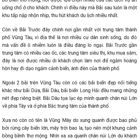
uống chổ ở cho khách. Chính vì điều này mà Bãi sau luôn là một
khu tấp nập nhộn nhịp, thu hút khách du lịch nhiều nhất.
Còn về Bãi Trước đây chính nơi gần nhất với trung tâm thành
phố Vũng Tàu, vì địa thế là nơi nhiều cư dân sinh sống, do đó
mà vấn đề ô nhiễm luôn là điều đáng lo ngại. Bãi Trước gần
trung tâm có nhiều cao ốc, các trung tâm siêu thị, khu mua sắm,
đây là nơi được nhiều di khách chọn làm nơi để ngắm hoàng
hôn hay đi dạo ngắm cảnh biển, ánh đèn của thành phố.
Ngoài 2 bãi trên Vũng Tàu còn có các bãi biển đẹp nổi tiếng
khác như bãi Dứa, Bãi Dâu, bãi biển Long Hải đều mang những
nét đẹp riêng biệt. Bãi Dâu tọa lạc ép mình quanh chân núi Lớn
về phía Tây và ở phía Bắc trung tâm của thành phố.
Xưa nó còn có tên là Vũng Mây do xung quanh được bao phủ
bởi rừng cây biển lớn, mây trời bao la, tạo nên một khung cảnh
bồng bềnh thơ mộng. Nhìn xa xa quanh chân núi Lớn du khách