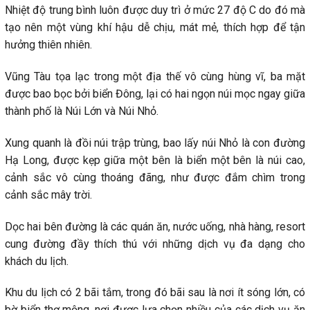
Nhiệt độ trung bình luôn được duy trì ở mức 27 độ C do đó mà
tạo nên một vùng khí hậu dễ chịu, mát mẻ, thích hợp để tận
hưởng thiên nhiên.
Vũng Tàu tọa lạc trong một địa thế vô cùng hùng vĩ, ba mặt
được bao bọc bởi biển Đông, lại có hai ngọn núi mọc ngay giữa
thành phố là Núi Lớn và Núi Nhỏ.
Xung quanh là đồi núi trập trùng, bao lấy núi Nhỏ là con đường
Hạ Long, được kẹp giữa một bên là biển một bên là núi cao,
cảnh sắc vô cùng thoáng đãng, như được đắm chìm trong
cảnh sắc mây trời.
Dọc hai bên đường là các quán ăn, nước uống, nhà hàng, resort
cung đường đầy thích thú với những dịch vụ đa dạng cho
khách du lịch.
Khu du lịch có 2 bãi tắm, trong đó bãi sau là nơi ít sóng lớn, có
bờ biển thơ mộng, nơi được lựa chọn nhiều của các dịch vụ ăn