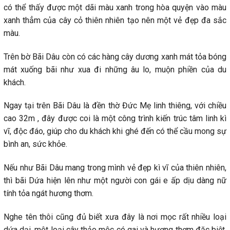
có thể thấy được một dãi màu xanh trong hòa quyện vào màu
xanh thẳm của cây cỏ thiên nhiên tạo nên một vẻ đẹp đa sắc
màu.
Trên bờ Bãi Dâu còn có các hàng cây dương xanh mát tỏa bóng
mát xuống bãi như xua đi những âu lo, muộn phiền của du
khách.
Ngay tại trên Bãi Dâu là đền thờ Đức Mẹ linh thiêng, với chiều
cao 32m , đây được coi là một công trình kiến trúc tâm linh kì
vĩ, độc đáo, giúp cho du khách khi ghé đến có thể cầu mong sự
bình an, sức khỏe.
Nếu như Bãi Dâu mang trong mình vẻ đẹp kì vĩ của thiên nhiên,
thì bãi Dứa hiện lên như một người con gái e ấp dịu dàng nữ
tính tỏa ngát hương thơm.
Nghe tên thôi cũng đủ biết xưa đây là nơi mọc rất nhiều loại
dứa dại, một loại cây thảo mộc có gai và hương thơm đặc biệt,