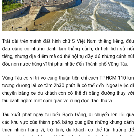
Trải dài trên mảnh đất hình chữ S Việt Nam thiêng liêng, đâu
đâu cũng có những danh lam thắng cảnh, di tích lịch sử nổi
tiếng, nhưng địa điểm mà có thể hội tụ đầy đủ những cảnh núi
đồi, non nước hùng vĩ thì phải nhắc đến Thành phố Vũng Tàu.
Vũng Tàu có vị trí vô cùng thuận tiện chỉ cách TPHCM 110 km
tương đương lái xe tầm 2h30 phút là có thể đến. Ngoài việc di
chuyển bằng xe du khách còn có thể đi bằng đường thủy với
tàu cánh ngầm một cảm giác vô cùng độc đáo, thú vị.
Tàu xuất phát ngay tại bến Bạch Đằng, di chuyển len lỏi qua
các khu vực của thành phố, băng qua giữa những khung cảnh
thiên nhiên hùng vĩ, trữ tình, du khách có thể tận hưởng để