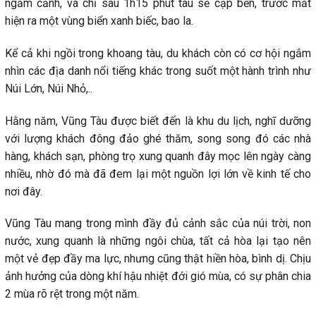
ngắm cảnh, và chỉ sau 1h15 phút tàu sẽ cập bến, trước mắt
hiện ra một vùng biển xanh biếc, bao la.
Kể cả khi ngồi trong khoang tàu, du khách còn có cơ hội ngắm
nhìn các địa danh nổi tiếng khác trong suốt một hành trình như
Núi Lớn, Núi Nhỏ,..
Hằng năm, Vũng Tàu được biết đến là khu du lịch, nghĩ dưỡng
với lượng khách đông đảo ghé thăm, song song đó các nhà
hàng, khách sạn, phòng trọ xung quanh đây mọc lên ngày càng
nhiều, nhờ đó mà đã đem lại một nguồn lợi lớn về kinh tế cho
nơi đây.
Vũng Tàu mang trong mình đầy đủ cảnh sắc của núi trời, non
nước, xung quanh là những ngôi chùa, tất cả hòa lại tạo nên
một vẻ đẹp đầy ma lực, nhưng cũng thật hiền hòa, bình dị. Chịu
ảnh hưởng của dòng khí hậu nhiệt đới gió mùa, có sự phân chia
2 mùa rõ rệt trong một năm.